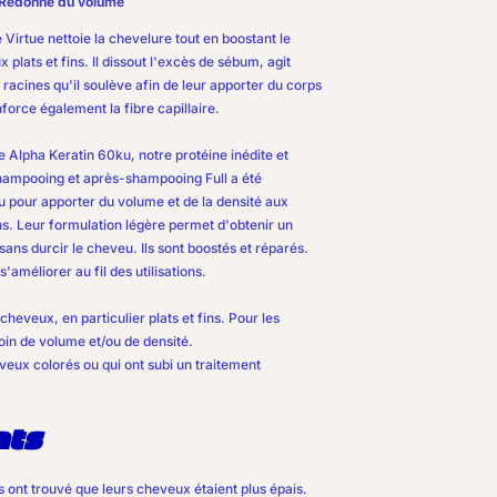
Redonne du volume
e Virtue
nettoie la chevelure tout en boostant le
plats et fins. Il dissout l'excès de sébum, agit
 racines qu'il soulève afin de leur apporter du corps
enforce également la fibre capillaire.
e Alpha Keratin 60ku, notre protéine inédite et
shampooing et après-shampooing Full a été
 pour apporter du volume et de la densité aux
ns. Leur formulation légère permet d'obtenir un
ans durcir le cheveu. Ils sont boostés et réparés.
s'améliorer au fil des utilisations.
cheveux, en particulier plats et fins. Pour les
in de volume et/ou de densité.
veux colorés ou qui ont subi un traitement
ats
ont trouvé que leurs cheveux étaient plus épais.