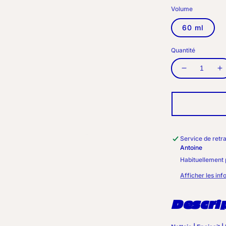
Volume
60 ml
Quantité
Réduire
A
la
l
quantité
q
de
d
SHAMPO
S
FULL
F
MINI
M
Service de retra
Antoine
Habituellement 
Afficher les inf
Descri