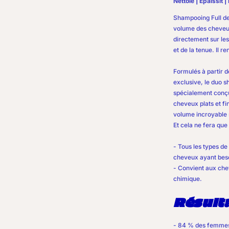
Nettoie |
Epaissit |
Shampooing Full d
volume des cheveux 
directement sur les
et de la tenue. Il r
Formulés à partir d
exclusive, le duo 
spécialement conçu
cheveux plats et fi
volume incroyable s
Et cela ne fera que 
- Tous les types de 
cheveux ayant beso
- Convient aux che
chimique.
Résult
- 84 % des femmes 