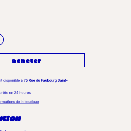
ugmenter
a
uantité
acheter
e
ING
HAMPOING
ULL
INI
it disponible à
75 Rue du Faubourg Saint-
prête en 24 heures
ormations de la boutique
ption