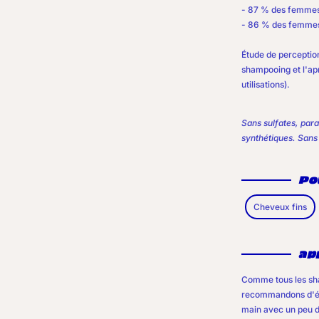
- 87 % des femmes 
- 86 % des femmes 
Étude de perception
shampooing et l'ap
utilisations).
Sans sulfates, para
synthétiques. Sans
Pou
Cheveux fins
ap
Comme tous les sh
recommandons d'ém
main avec un peu d'