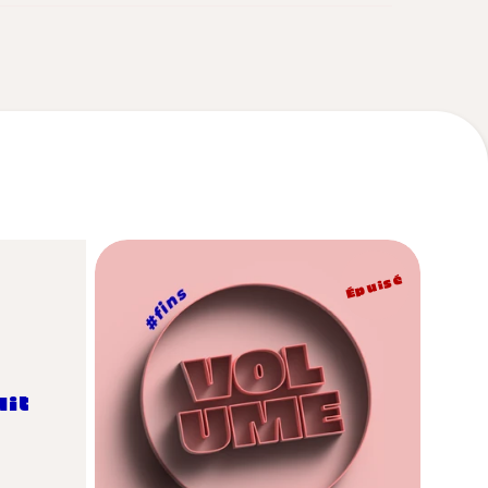
Épuisé
uit