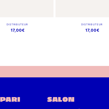
Distributeur :
Distribut
DISTRIBUTEUR
DISTRIBUTEUR
Prix
17,00€
Prix
17,00€
habituel
habituel
.PARI
SALON