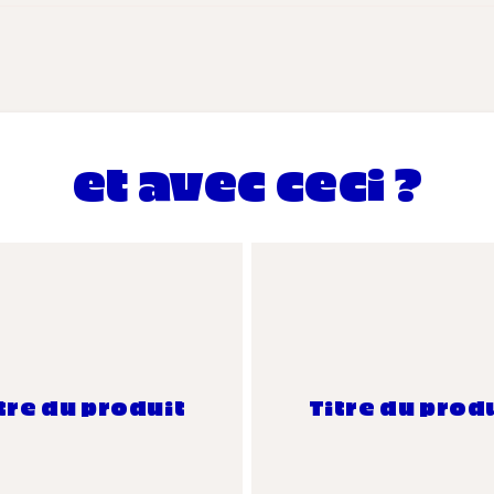
et avec ceci ?
tre du produit
Titre du prod