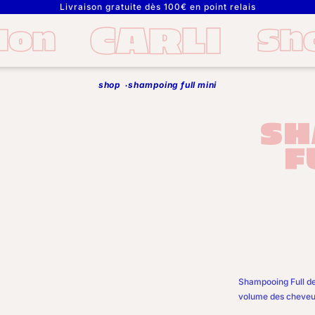
Livraison gratuite dès 100€ en point relais
CARLI
lon
Sh
shop
shampoing full mini
SH
F
Shampooing Full de 
volume des cheveux