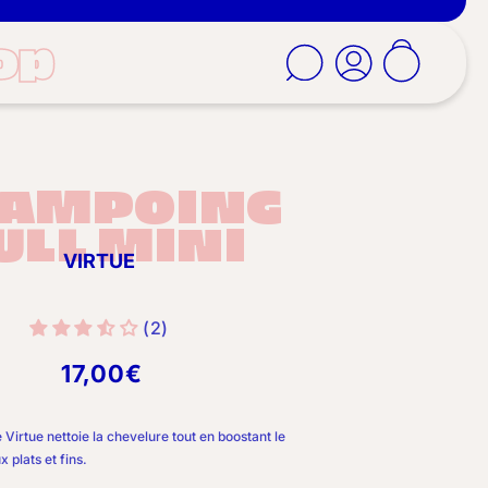
op
Panier
Connexion
AMPOING
ULL MINI
VIRTUE
(2)
17,00€
Prix
habituel
Virtue nettoie la chevelure tout en boostant le
 plats et fins.