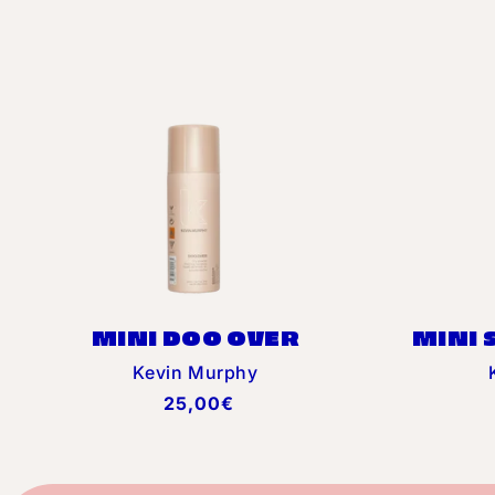
c
t
i
o
n
:
MINI DOO OVER
MINI 
Distributeur :
Kevin Murphy
Prix
25,00€
habituel