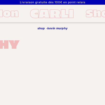
Livraison gratuite dès 100€ en point relais
CARLI
lon
Sh
shop
kevin murphy
HY