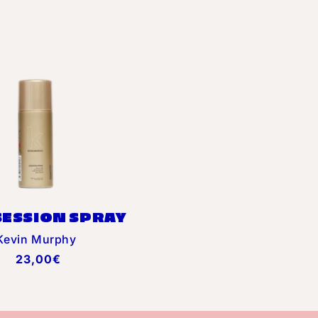
SESSION SPRAY
Distributeur :
Kevin Murphy
Prix
23,00€
habituel