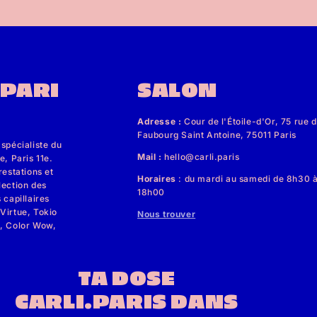
.PARI
SALON
Adresse :
Cour de l'Étoile-d'Or, 75 rue 
Faubourg Saint Antoine, 75011 Paris
 spécialiste du
Mail :
hello@carli.paris
e, Paris 11e.
restations et
Horaires
: du mardi au samedi de 8h30 
lection des
18h00
 capillaires
Virtue, Tokio
Nous trouver
x, Color Wow,
TA DOSE
CARLI.PARIS DANS