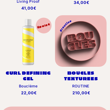
Distributeur :
Living Proof
Prix
34,00€
Prix
41,00€
habituel
habituel
Épuisé
CURL DEFINING
BOUCLES
GEL
TEXTUREES
Distributeur :
Distributeur :
Bouclème
ROUTINE
Prix
22,00€
Prix
210,00€
habituel
habituel