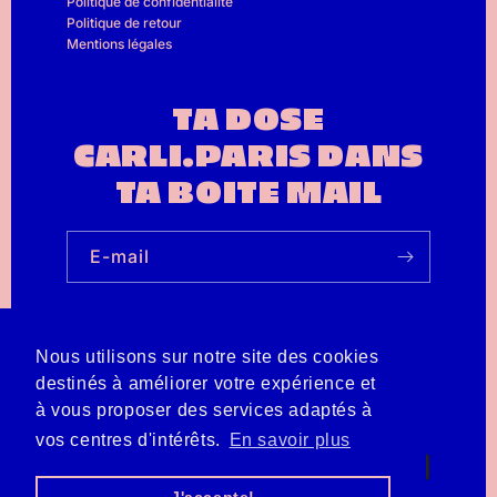
Politique de confidentialité
Politique de retour
Mentions légales
TA DOSE
CARLI.PARIS DANS
TA BOITE MAIL
E-mail
Nous utilisons sur notre site des cookies
Rejoins-nous sur les réseaux !
destinés à améliorer votre expérience et
à vous proposer des services adaptés à
Instagram
TikTok
vos centres d'intérêts.
En savoir plus
Moyens
de