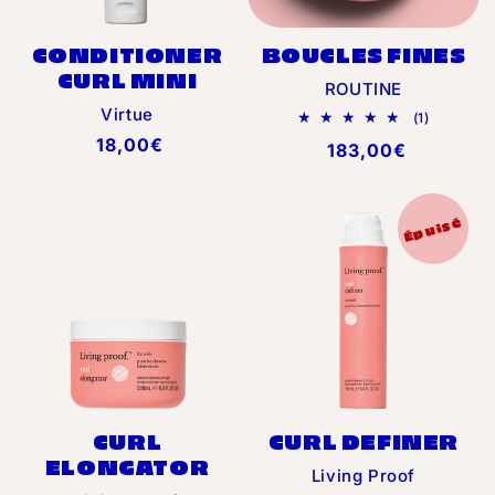
CONDITIONER
BOUCLES FINES
CURL MINI
Distributeur :
ROUTINE
Distributeur :
Virtue
1
(1)
total
Prix
18,00€
Prix
183,00€
des
habituel
critiques
habituel
Épuisé
CURL
CURL DEFINER
ELONGATOR
Distributeur :
Living Proof