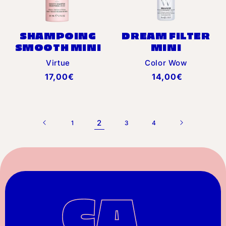
SHAMPOING
DREAM FILTER
SMOOTH MINI
MINI
Distributeur :
Distributeur :
Virtue
Color Wow
Prix
17,00€
Prix
14,00€
habituel
habituel
2
1
3
4