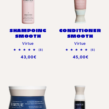
t
i
SHAMPOING
CONDITIONER
o
SMOOTH
SMOOTH
Distributeur :
Distributeur :
Virtue
Virtue
n
8
6
(8)
(6)
total
total
Prix
43,00€
Prix
45,00€
des
des
:
critiques
critiques
habituel
habituel