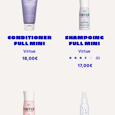
CONDITIONER
SHAMPOING
FULL MINI
FULL MINI
Distributeur :
Distributeur :
Virtue
Virtue
Prix
18,00€
2
(2)
total
habituel
Prix
17,00€
des
critiques
habituel