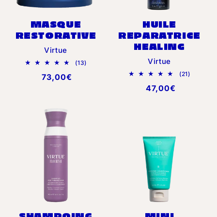
MASQUE
HUILE
RESTORATIVE
REPARATRICE
HEALING
Distributeur :
Virtue
Distributeur :
Virtue
13
(13)
total
21
(21)
Prix
73,00€
des
total
critiques
Prix
47,00€
habituel
des
critiques
habituel
SHAMPOING
MINI